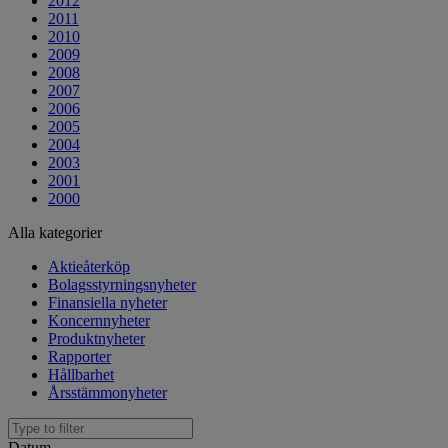
2012
2011
2010
2009
2008
2007
2006
2005
2004
2003
2001
2000
Alla kategorier
Aktieåterköp
Bolagsstyrningsnyheter
Finansiella nyheter
Koncernnyheter
Produktnyheter
Rapporter
Hållbarhet
Årsstämmonyheter
Datum