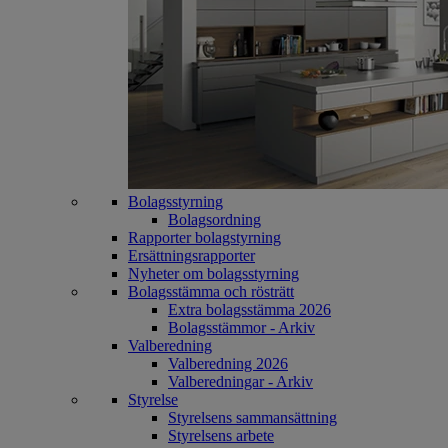
Bolagsstyrning
Bolagsordning
Rapporter bolagstyrning
Ersättningsrapporter
Nyheter om bolagsstyrning
Bolagsstämma och rösträtt
Extra bolagsstämma 2026
Bolagsstämmor - Arkiv
Valberedning
Valberedning 2026
Valberedningar - Arkiv
Styrelse
Styrelsens sammansättning
Styrelsens arbete