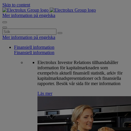
Skip to content
Mer information på engelska
Search
for:
Mer information på engelska
Finansiell information
Finansiell information
Electrolux Investor Relations tillhandahåller
information för kapitalmarknaden som
exempelvis aktuell finansiell statistik, arkiv för
kapitalmarknadspresentationer och finansiella
rapporter. Besök vår sida för mer information
Läs mer