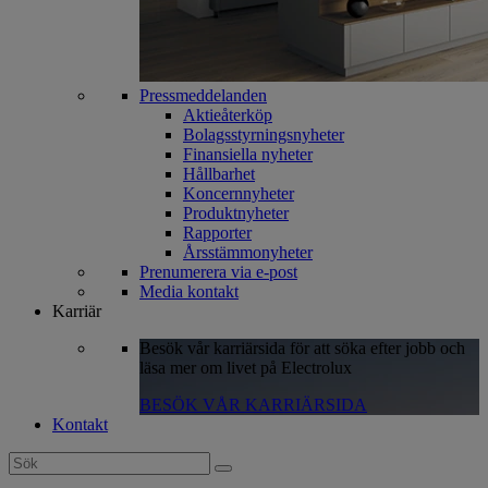
Pressmeddelanden
Aktieåterköp
Bolagsstyrningsnyheter
Finansiella nyheter
Hållbarhet
Koncernnyheter
Produktnyheter
Rapporter
Årsstämmonyheter
Prenumerera via e-post
Media kontakt
Karriär
Besök vår karriärsida för att söka efter jobb och
läsa mer om livet på Electrolux
BESÖK VÅR KARRIÄRSIDA
Kontakt
Search
for: